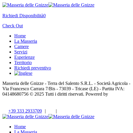
Richiedi Disponibilità
0
Check Out
Home
La Masseria
Camere
Servizi
Esperienze
Territorio
Richiedi preventivo
Masseria delle Gnizze - Terra del Salento S.R.L. - Società Agricola -
Via Francesco Carrara 7/Bis - 73039 - Tricase (LE) - Partita IVA:
04148680756 © 2025 Tutti i diritti riservati. Powered by
Envision
Digital
info@masseriadellegnizze.com
+39 333 2933709
+39 333 2933709
|
|
Home
La Masseria