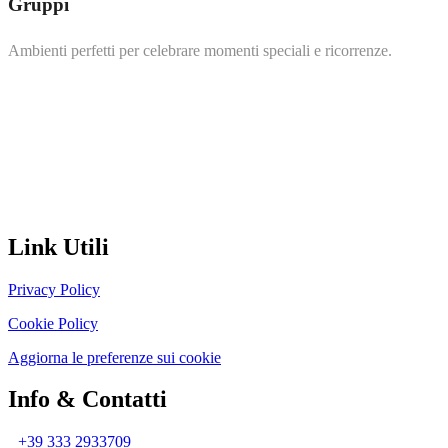
Gruppi
Ambienti perfetti per celebrare momenti speciali e ricorrenze.
Circondata da uliveti secolari e vicina alle spiagge più suggestive
della costa, Masseria delle Gnizze diventa il rifugio ideale per chi
cerca armonia, privacy e autenticità
Link Utili
Privacy Policy
Cookie Policy
Aggiorna le preferenze sui cookie
Info & Contatti
+39 333 2933709